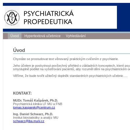
Úvod
Hypertextová učebnice
Vyhledávání
Úvod
Chystáte se prostudovat text věnovaný praktickým cvičením z psychiatrie.
Jeho účelem je poskytnout povšechný přehled o základních konceptech, které psych
smysluplně podílet na vyšetřování pacientů, aby rozuměl dění na psychiatrickém o
Věříme, že bude tvořit užitečný doplněk standardních psychiatrických učebnic.....
KONTAKT:
MUDr. Tomáš Kašpárek, Ph.D.
Psychiatrická klinika LF MU a FNB
tomas.kasparek@centrum.cz
Ing. Daniel Schwarz, Ph.D.
Institut biostatistiky a analýz MU
schwarz@iba.muni.cz