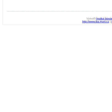
Vytvořil
Institut biost
http://www.iba.muni.cz
|